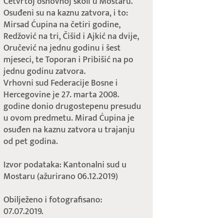
Četvrtoj osnovnoj školi u Mostaru.
Osuđeni su na kaznu zatvora, i to:
Mirsad Ćupina na četiri godine,
Redžović na tri, Čišid i Ajkić na dvije,
Oručević na jednu godinu i šest
mjeseci, te Toporan i Pribišić na po
jednu godinu zatvora.
Vrhovni sud Federacije Bosne i
Hercegovine je 27. marta 2008.
godine donio drugostepenu presudu
u ovom predmetu. Mirad Ćupina je
osuđen na kaznu zatvora u trajanju
od pet godina.
Izvor podataka: Kantonalni sud u
Mostaru (ažurirano 06.12.2019)
Obilježeno i fotografisano:
07.07.2019.