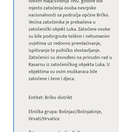
tokom maja/svibnja 1992. godine bio
mjesto zatočenja osoba nesrpske
nacionalnosti sa područja općine Brčko.
Većina zatočenika je prebačena u
zatočenički objekt Luka. Zatočene osobe
su bile podvrgnute teškim i nehumanim
uvjetima uz redovno premlaćivanje,
ispitivanje te psihičko zlostavljanje.
Zatočenici su dovođeni na prinudni rad u
Kasarnu iz zatočeničkog objekta Luka. U
objektima su osim muškaraca bile
zatočene i žene i djeca.
Entitet: Brčko distrikt
Etnička grupa: Bošnjaci/Bošnjakinje,
Hrvati/Hrvatice