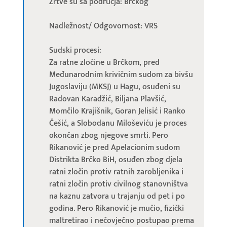
Žrtve su sa područja: Brčkog
Nadležnost/ Odgovornost: VRS
Sudski procesi:
Za ratne zločine u Brčkom, pred
Međunarodnim krivičnim sudom za bivšu
Jugoslaviju (MKSJ) u Hagu, osuđeni su
Radovan Karadžić, Biljana Plavšić,
Momčilo Krajišnik, Goran Jelisić i Ranko
Češić, a Slobodanu Miloševiću je proces
okončan zbog njegove smrti. Pero
Rikanović je pred Apelacionim sudom
Distrikta Brčko BiH, osuđen zbog djela
ratni zločin protiv ratnih zarobljenika i
ratni zločin protiv civilnog stanovništva
na kaznu zatvora u trajanju od pet i po
godina. Pero Rikanović je mučio, fizički
maltretirao i nečovječno postupao prema