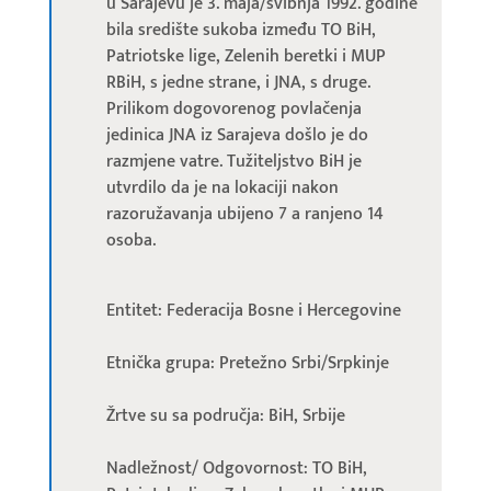
u Sarajevu je 3. maja/svibnja 1992. godine
bila središte sukoba između TO BiH,
Patriotske lige, Zelenih beretki i MUP
RBiH, s jedne strane, i JNA, s druge.
Prilikom dogovorenog povlačenja
jedinica JNA iz Sarajeva došlo je do
razmjene vatre. Tužiteljstvo BiH je
utvrdilo da je na lokaciji nakon
razoružavanja ubijeno 7 a ranjeno 14
osoba.
Entitet: Federacija Bosne i Hercegovine
Etnička grupa: Pretežno Srbi/Srpkinje
Žrtve su sa područja: BiH, Srbije
Nadležnost/ Odgovornost: TO BiH,