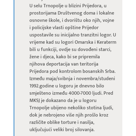
U selu Trnopolje u blizini Prijedora, u
prostorijama Društvenog doma i lokalne
osnovne škole, i dvorištu oko njih, vojne
i policijske vlasti opštine Prijedor
uspostavile su inicijalno tranzitni logor. U
vrijeme kad su logori Omarska i Keraterm
bili u funkciji, ovdje su dovođeni starci,
žene i djeca, kako bi se pripremila
njihova deportacija van teritorija
Prijedora pod kontrolom bosanskih Srba.
Između maja/svibnja i novembra/studeni
1992.godine u logoru je dnevno bilo
smješteno između 4000-7000 ljudi. Pred
MKSJ je dokazano da je u logoru
Trnopolje ubijeno nekoliko stotina ljudi,
dok je nebrojeno više njih prošlo kroz
različite oblike torture i nasilja,
uključujući veliki broj silovanja.