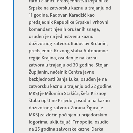
ratnu članicu Predsjedništva Republike
Srpske na zatvorsku kaznu u trajanju od
11 godina. Radovan Karadžić kao
predsjednik Republike Srpske i vrhovni
komandant njenih oružanih snaga,
osuđen je na jedinstvenu kaznu
doživotnog zatvora. Radoslav Brđanin,
predsjednik Kriznog štaba Autonomne
regije Krajina, osuđen je na kaznu
zatvora u trajanju od 30 godine. Stojan
Župljanin, načelnik Centra javne
bezbjednosti Banja Luka, osuđen je na
zatvorsku kaznu u trajanju od 22 godine.
MKSJ je Milomira Stakića, šefa Kriznog
štaba opštine Prijedor, osudio na kaznu
doživotnog zatvora. Zorana Žigića je
MKSJ za zločin počinjen u prijedorskim
logorima, uključujući Trnopolje, osudio
na 25 godina zatvorske kazne. Darka