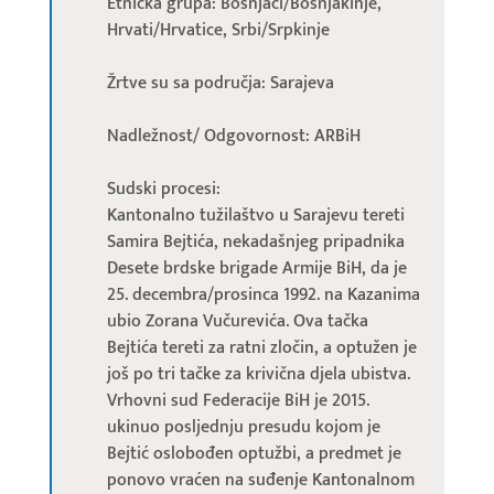
Etnička grupa: Bošnjaci/Bošnjakinje,
Hrvati/Hrvatice, Srbi/Srpkinje
Žrtve su sa područja: Sarajeva
Nadležnost/ Odgovornost: ARBiH
Sudski procesi:
Kantonalno tužilaštvo u Sarajevu tereti
Samira Bejtića, nekadašnjeg pripadnika
Desete brdske brigade Armije BiH, da je
25. decembra/prosinca 1992. na Kazanima
ubio Zorana Vučurevića. Ova tačka
Bejtića tereti za ratni zločin, a optužen je
još po tri tačke za krivična djela ubistva.
Vrhovni sud Federacije BiH je 2015.
ukinuo posljednju presudu kojom je
Bejtić oslobođen optužbi, a predmet je
ponovo vraćen na suđenje Kantonalnom