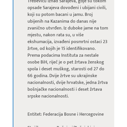
Trebeviću iznad Sarajeva, gdje su tokom
opsade Sarajeva dovođeni i ubijani civili,
koji su potom bacani u jamu. Broj
ubijenih na Kazanima do danas nije
zvanično utvrđen. Iz duboke jame na tom
mjestu, nakon rata su, u više
ekshumacija, izvađeni posmrtni ostaci 23
žrtve, od kojih je 15 identifikovano.
Prema podacima Instituta za nestale
osobe BiH, riječ je o pet žrtava ženskog
spola i deset muškog, starosti od 27 do
66 godina. Dvije žrtve su ukrajinske
nacionalnosti, dvije hrvatske, jedna žrtva
bošnjačke nacionalnosti i deset žrtava
srpske nacionalnosti.
Entitet: Federacija Bosne i Hercegovine