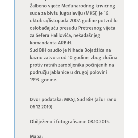
Žalbeno vijeće Međunarodnog krivičnog
suda za bivšu Jugoslaviju (MKSJ) je 16.
oktobra/listopada 2007. godine potvrdilo
oslobađajuću presudu Pretresnog vijeća
za Sefera Halilovića, nekadašnjeg
komandanta ARBiH.
Sud BiH osudio je Nihada Bojadžića na
kaznu zatvora od 10 godine, zbog zločina
protiv ratnih zarobljenika počinjenih na
području Jablanice u drugoj polovini
1993. godine.
Izvor podataka: MKSJ, Sud BiH (ažurirano
06.12.2019)
Obilježeno i fotografisano: 08.10.2015.
Mapa: