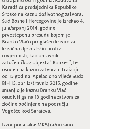
u trajanju od 11 godina. Radovana
Karadžića predsjednika Republike
Srpske na kaznu doživotnog zatvora.
Sud Bosne i Hercegovine je izrekao 4.
jula/srpanj 2014. godine
prvostepenu presudu kojom je
Branko Vlačo proglašen krivim za
krivično djelo zločin protiv
čovječnosti, kao upravnik
zatočeničkog objekta “Bunker”, te
osuđen na kaznu zatvora u trajanju
od 15 godina. Apelaciono vijeće Suda
BiH 15. aprila/travnja 2015. godine
smanjio je kaznu Branku Vlači
osudivši ga na 13 godina zatvora za
zločine počinjene na području
Vogošće kod Sarajeva.
Izvor podataka: MKSJ (ažurirano