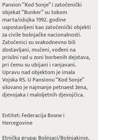
Pansion “Kod Sonje” i zatočenički
objekat “Bunker” su tokom
marta/ožujka 1992. godine
uspostavljeni kao zatočenički objekti
za civile bošnjačke nacionalnosti.
Zatočenici su svakodnevno bili
zlostavljani, mučeni, vođeni na
prisilni rad u zoni borbenih dejstava,
pri čemu su ubijani i ranjavani.
Upravu nad objektom je imala
Vojska RS. U Pansionu “Kod Sonje”
silovano je najmanje petnaest žena,
djevojaka i maloljetnih djevojčica.
Entitet: Federacija Bosne i
Hercegovine
Etnička grupa: Bošnjaci/Bošnjakinje,