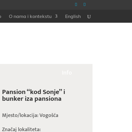
o
O nama i kontekstu
English
Info
Pansion “kod Sonje” i
bunker iza pansiona
Mjesto/lokacija: Vogošća
Značaj lokaliteta: