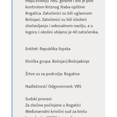
maju/svibnju 1992. godine i bio je pod
kontrolom Kriznog štaba opštine
Rogatica. Zatočenici su bili uglavnom
Bošnjaci. Zatočenici su bili izloženi
zlostavljanju i seksualnom nasilju, a u
logoru i okolini ubijeno je 40 zatočenika.
Entitet: Republika Srpska
Etnička grupa: Bošnjaci/Bošnjakinje
Žrtve su sa područja: Rogatice
Nadležnost/ Odgovornost: VRS
Sudski procesi:
Za zločine počinjene u Rogatici
Međunarodni krivični sud za bivšu