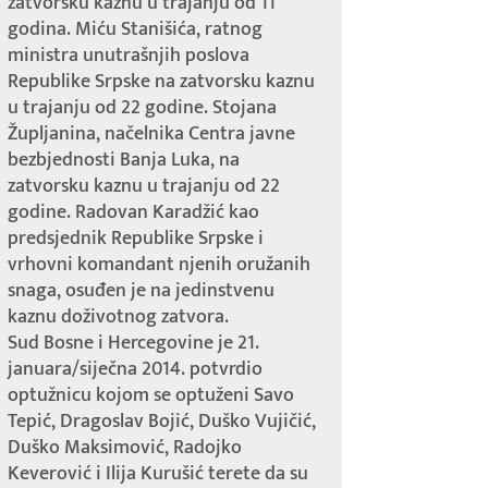
zatvorsku kaznu u trajanju od 11
godina. Miću Stanišića, ratnog
ministra unutrašnjih poslova
Republike Srpske na zatvorsku kaznu
u trajanju od 22 godine. Stojana
Župljanina, načelnika Centra javne
bezbjednosti Banja Luka, na
zatvorsku kaznu u trajanju od 22
godine. Radovan Karadžić kao
predsjednik Republike Srpske i
vrhovni komandant njenih oružanih
snaga, osuđen je na jedinstvenu
kaznu doživotnog zatvora.
Sud Bosne i Hercegovine je 21.
januara/siječna 2014. potvrdio
optužnicu kojom se optuženi Savo
Tepić, Dragoslav Bojić, Duško Vujičić,
Duško Maksimović, Radojko
Keverović i Ilija Kurušić terete da su