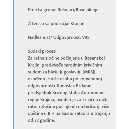
Etnička grupa: Bošnjaci/Bošnjakinje
Žrtve su sa područja: Kraijne
Nadležnost/ Odgovornost: VRS
Sudski procesi:
Za ratne zločine počinjene u Bosanskoj
Krajini pred Međunarodnim krivičnim
sudom za bivšu Jugoslaviju (MKSJ)
osuđeno je više osoba po komandnoj
odgovornosti. Radoslav Brđanin,
predsjednik Kriznog štaba Autonomne
regije Krajina, osuđen je za krivična djela
ratnih zločina počinjenih na teritoriji više
opština u BiH na kaznu zatvora u trajanju
od 32 godine.