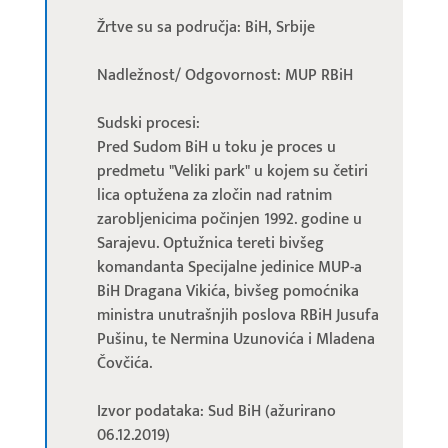
Žrtve su sa područja: BiH, Srbije
Nadležnost/ Odgovornost: MUP RBiH
Sudski procesi:
Pred Sudom BiH u toku je proces u
predmetu "Veliki park" u kojem su četiri
lica optužena za zločin nad ratnim
zarobljenicima počinjen 1992. godine u
Sarajevu. Optužnica tereti bivšeg
komandanta Specijalne jedinice MUP-a
BiH Dragana Vikića, bivšeg pomoćnika
ministra unutrašnjih poslova RBiH Jusufa
Pušinu, te Nermina Uzunovića i Mladena
Čovčića.
Izvor podataka: Sud BiH (ažurirano
06.12.2019)