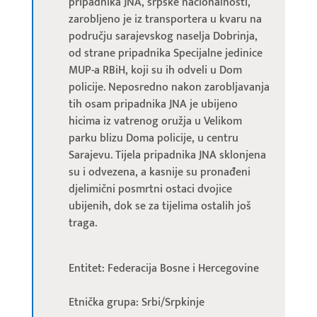
pripadnika JNA, srpske nacionalnosti,
zarobljeno je iz transportera u kvaru na
području sarajevskog naselja Dobrinja,
od strane pripadnika Specijalne jedinice
MUP-a RBiH, koji su ih odveli u Dom
policije. Neposredno nakon zarobljavanja
tih osam pripadnika JNA je ubijeno
hicima iz vatrenog oružja u Velikom
parku blizu Doma policije, u centru
Sarajevu. Tijela pripadnika JNA sklonjena
su i odvezena, a kasnije su pronađeni
djelimični posmrtni ostaci dvojice
ubijenih, dok se za tijelima ostalih još
traga.
Entitet: Federacija Bosne i Hercegovine
Etnička grupa: Srbi/Srpkinje