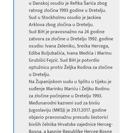
u Danskoj osudio je Refika Šarića zbog
ratnog zločina 1993 godine u Dretelju.
Sud u Stockholmu osudio je Jackiea
Arklova zbog zločina u Dretelju.
Sud BiH je pravosnažno na 24 godine
zatvora za zločine u Dretelju 1992. godine
osudio: Ivana Zeleniku, Srećka Hercega,
Ediba Buljubašića, Ivana Medića i Marinu
Grubišić-Fejzić. Sud BiH je potvrdio
optužnicu protiv Željka Rodina za zločine
u Dretelju.
Na Županijskom sudu u Splitu u tijeku je
suđenje Marinku Mariću i Željku Rodinu
za zločine počinjene u Dretelju 1993.
Međunarodni kazneni sud za bivšu
Jugoslaviju (MKSJ) je 29.11.2017. godine
objavio pravosnažnu presudu šestorici
bivših čelnika Hrvatske zajednice Herceg-
Bosna, a kasnije Republike Herceg-Bosne