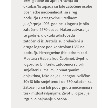
1993. godine od aprila/travnja do
oktobar/listopada su bile zatočene osobe
bošnjačke nacionalnosti sa šireg
područja Hercegovine. Sredinom
jula/srpnja 1993. godine u logoru je bilo
zatočeno 2270 osoba. Nakon zatvaranja
te godine, u oktobru/listopadu
zatočenici iz Dretelja su prebačeni u
druge logore pod kontrolom HVO na
području Hercegovine (Heliodrom kod
Mostara i Gabela kod Čapljine). Uvjeti u
logoru su bili teški, zatočenici su bili
smješteni u malim i prenatrpanim
objektima, tako da je u hangaru veličine
30x10 bilo smješteno i do 570 zatočenika.
Zatočenici su bili podvrgnuti mučenjima i
teškim zlostavljanjima. Život u logoru je
izgubilo najmanje 5 osoba.