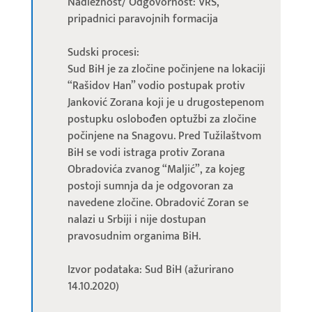
Nadležnost/ Odgovornost: VRS,
pripadnici paravojnih formacija
Sudski procesi:
Sud BiH je za zločine počinjene na lokaciji
“Rašidov Han” vodio postupak protiv
Janković Zorana koji je u drugostepenom
postupku oslobođen optužbi za zločine
počinjene na Snagovu. Pred Tužilaštvom
BiH se vodi istraga protiv Zorana
Obradovića zvanog “Maljić”, za kojeg
postoji sumnja da je odgovoran za
navedene zločine. Obradović Zoran se
nalazi u Srbiji i nije dostupan
pravosudnim organima BiH.
Izvor podataka: Sud BiH (ažurirano
14.10.2020)