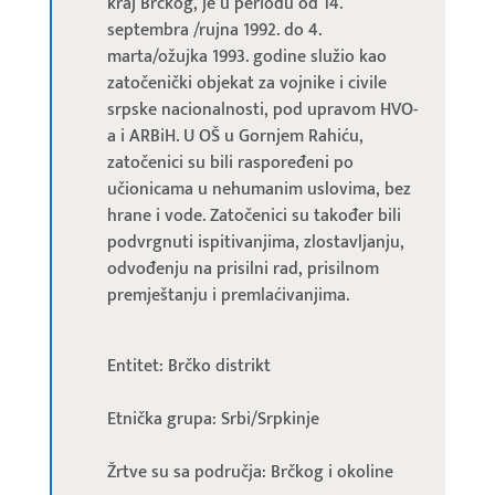
kraj Brčkog, je u periodu od 14.
septembra /rujna 1992. do 4.
marta/ožujka 1993. godine služio kao
zatočenički objekat za vojnike i civile
srpske nacionalnosti, pod upravom HVO-
a i ARBiH. U OŠ u Gornjem Rahiću,
zatočenici su bili raspoređeni po
učionicama u nehumanim uslovima, bez
hrane i vode. Zatočenici su također bili
podvrgnuti ispitivanjima, zlostavljanju,
odvođenju na prisilni rad, prisilnom
premještanju i premlaćivanjima.
Entitet: Brčko distrikt
Etnička grupa: Srbi/Srpkinje
Žrtve su sa područja: Brčkog i okoline