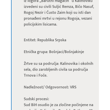
iz logora „Barutni magacin“ u Kalinoviku
izvedeni su civili Suljić Remza, Bičo Nasuf,
Rogoj Nezir i Čusto Zaim koji su isti dan
pronađeni mrtvi u rejonu Rogoja, vezani
policijskim lisicama.
Entitet: Republika Srpska
Etnička grupa: Bošnjaci/Bošnjakinje
Žrtve su sa područja: Kalinovika i okolnih
sela, dio zarobljenih civila sa područja
Trnova i Foče.
Nadležnost/ Odgovornost: VRS
Sudski procesi:
Sud BiH osudio je za zločine počinjene na