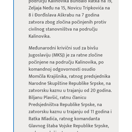
području Kalinovika Bundalo Ratka na 19,
Zeljaja Neđu na 15, Novicu Tripkovića na
8 i Đorđislava Aškrabu na 7 godina
zatvora zbog zločina počinjenih protiv
civilnog stanovništva na području
Kalinovika.
Međunarodni krivični sud za bivšu
Jugoslaviju (MKSJ) je za ratne zločine
počinjene na području Kalinovika, po
komandnoj odgovornosti osudio
Momčila Krajišnika, ratnog predsjednika
Narodne Skupštine Republike Srpske, na
zatvorsku kaznu u trajanju od 20 godina.
Biljanu Plavšić, ratnu članicu
Predsjedništva Republike Srpske, na
zatvorsku kaznu u trajanju od 11 godina i
Ratka Mladića, ratnog komandanta
Glavnog štaba Vojske Republike Srpske,