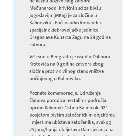
na kaznu doživotnog zatvora.
Međunarodni krivični sud za bivšu
Jugoslaviju (MKSJ) je za zločine u
Kalinoviku i Foči osudio komandira
specijalne dobrovoljačke jedinice
Dragoslava Kunarca Žagu na 28 godina
zatvora.
Viši sud u Beogradu je osudio Dalibora
Krstovića na 9 godina zatvora zbog
zločina protiv civilnog stanovništva
počinjenog u Kalinoviku.
Poznate komemoracije: Udruženje
članova porodica nestalih s područja
općine Kalinovik "Istina-Kalinovik '92"
posjetom bivšim zatočeničkim objektima
i mjestima ubistava zatočenika, svakog
25.juna/lipnja obilježava Dan sjećanja na