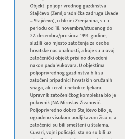
Objekti poljoprivrednog gazdinstva
Stajićevo (Zemljoradnička zadruga Livade
– Stajićevo), u blizini Zrenjanina, su u
periodu od 18. novembra/studenog do
22. decembra/prosinca 1991. godine,
služili kao mjesto zatočenja za osobe
hrvatske nacionalnosti, a koje su u ovaj
zatočenički objekt prisilno dovedeni
nakon pada Vukovara. U objektima
poljoprivrednog gazdinstva bili su
zatočeni pripadnici hrvatskih oružanih
snaga, ali i civili i nekoliko ljekara.
Upravnik zatočeničkog kompleksa bio je
pukovnik JNA Miroslav Živanović.
Poljoprivredno dobro Stajićevo bilo je,
ograđeno visokom bodljikavom žicom, a
zatočenici su bili smešteni u štalama.
Čuvari, vojni policajci, stalno su bili uz