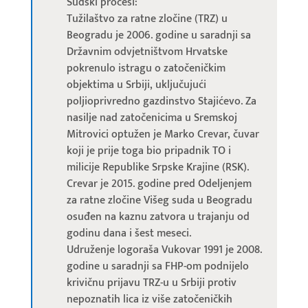
Sudski procesi:
Tužilaštvo za ratne zločine (TRZ) u
Beogradu je 2006. godine u saradnji sa
Državnim odvjetništvom Hrvatske
pokrenulo istragu o zatočeničkim
objektima u Srbiji, uključujući
poljioprivredno gazdinstvo Stajićevo. Za
nasilje nad zatočenicima u Sremskoj
Mitrovici optužen je Marko Crevar, čuvar
koji je prije toga bio pripadnik TO i
milicije Republike Srpske Krajine (RSK).
Crevar je 2015. godine pred Odeljenjem
za ratne zločine Višeg suda u Beogradu
osuđen na kaznu zatvora u trajanju od
godinu dana i šest meseci.
Udruženje logoraša Vukovar 1991 je 2008.
godine u saradnji sa FHP-om podnijelo
krivičnu prijavu TRZ-u u Srbiji protiv
nepoznatih lica iz više zatočeničkih