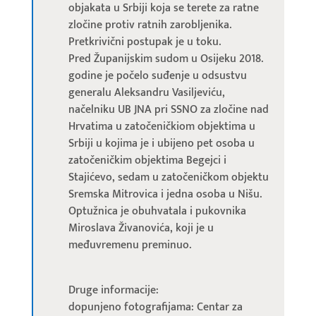
objakata u Srbiji koja se terete za ratne
zločine protiv ratnih zarobljenika.
Pretkrivični postupak je u toku.
Pred Županijskim sudom u Osijeku 2018.
godine je počelo suđenje u odsustvu
generalu Aleksandru Vasiljeviću,
načelniku UB JNA pri SSNO za zločine nad
Hrvatima u zatočeničkiom objektima u
Srbiji u kojima je i ubijeno pet osoba u
zatočeničkim objektima Begejci i
Stajićevo, sedam u zatočeničkom objektu
Sremska Mitrovica i jedna osoba u Nišu.
Optužnica je obuhvatala i pukovnika
Miroslava Živanovića, koji je u
međuvremenu preminuo.
Druge informacije:
dopunjeno fotografijama: Centar za