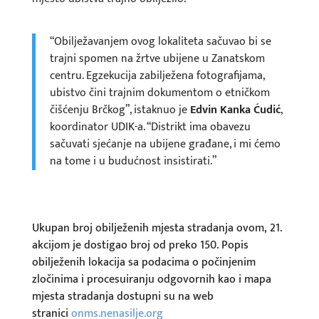
“Obilježavanjem ovog lokaliteta sačuvao bi se
trajni spomen na žrtve ubijene u Zanatskom
centru. Egzekucija zabilježena fotografijama,
ubistvo čini trajnim dokumentom o etničkom
čišćenju Brčkog”, istaknuo je
Edvin Kanka Ćudić
,
koordinator UDIK-a. “Distrikt ima obavezu
sačuvati sjećanje na ubijene građane, i mi ćemo
na tome i u budućnost insistirati.”
Ukupan broj obilježenih mjesta stradanja ovom, 21.
akcijom je dostigao broj od preko 150. Popis
obilježenih lokacija sa podacima o počinjenim
zločinima i procesuiranju odgovornih kao i mapa
mjesta stradanja dostupni su na web
stranici
onms.nenasilje.org