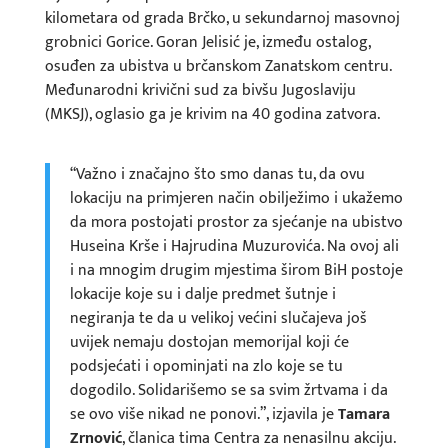
kilometara od grada Brčko, u sekundarnoj masovnoj
grobnici Gorice. Goran Jelisić je, između ostalog,
osuđen za ubistva u brčanskom Zanatskom centru.
Međunarodni krivični sud za bivšu Jugoslaviju
(MKSJ), oglasio ga je krivim na 40 godina zatvora.
“Važno i značajno što smo danas tu, da ovu
lokaciju na primjeren način obilježimo i ukažemo
da mora postojati prostor za sjećanje na ubistvo
Huseina Krše i Hajrudina Muzurovića. Na ovoj ali
i na mnogim drugim mjestima širom BiH postoje
lokacije koje su i dalje predmet šutnje i
negiranja te da u velikoj većini slučajeva još
uvijek nemaju dostojan memorijal koji će
podsjećati i opominjati na zlo koje se tu
dogodilo. Solidarišemo se sa svim žrtvama i da
se ovo više nikad ne ponovi.”, izjavila je
Tamara
Zrnović
, članica tima Centra za nenasilnu akciju.