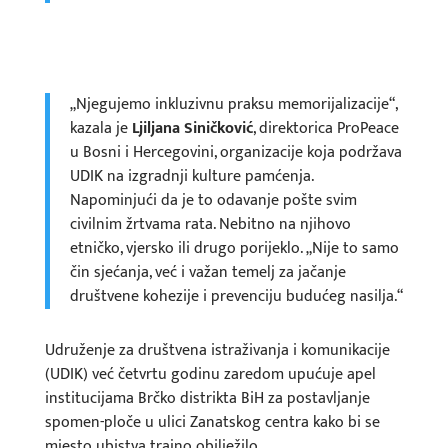
„Njegujemo inkluzivnu praksu memorijalizacije“,
kazala je
Ljiljana Siničković
, direktorica ProPeace
u Bosni i Hercegovini, organizacije koja podržava
UDIK na izgradnji kulture pamćenja.
Napominjući da je to odavanje pošte svim
civilnim žrtvama rata. Nebitno na njihovo
etničko, vjersko ili drugo porijeklo. „Nije to samo
čin sjećanja, već i važan temelj za jačanje
društvene kohezije i prevenciju budućeg nasilja.“
Udruženje za društvena istraživanja i komunikacije
(UDIK) već četvrtu godinu zaredom upućuje apel
institucijama Brčko distrikta BiH za postavljanje
spomen-ploče u ulici Zanatskog centra kako bi se
mjesto ubistva trajno obilježilo.