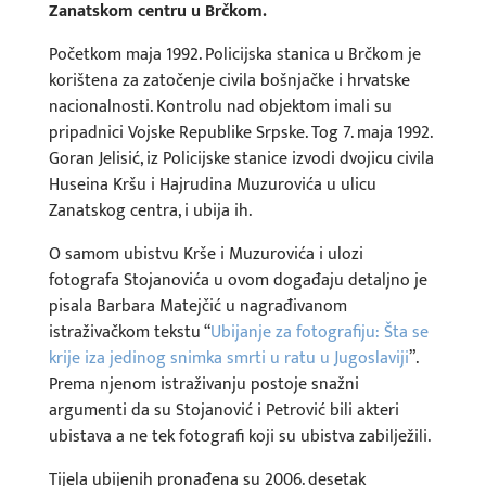
Zanatskom centru u Brčkom.
Početkom maja 1992. Policijska stanica u Brčkom je
korištena za zatočenje civila bošnjačke i hrvatske
nacionalnosti. Kontrolu nad objektom imali su
pripadnici Vojske Republike Srpske. Tog 7. maja 1992.
Goran Jelisić, iz Policijske stanice izvodi dvojicu civila
Huseina Kršu i Hajrudina Muzurovića u ulicu
Zanatskog centra, i ubija ih.
O samom ubistvu Krše i Muzurovića i ulozi
fotografa Stojanovića u ovom događaju detaljno je
pisala Barbara Matejčić u nagrađivanom
istraživačkom tekstu “
Ubijanje za fotografiju: Šta se
krije iza jedinog snimka smrti u ratu u Jugoslaviji
”.
Prema njenom istraživanju postoje snažni
argumenti da su Stojanović i Petrović bili akteri
ubistava a ne tek fotografi koji su ubistva zabilježili.
Tijela ubijenih pronađena su 2006. desetak